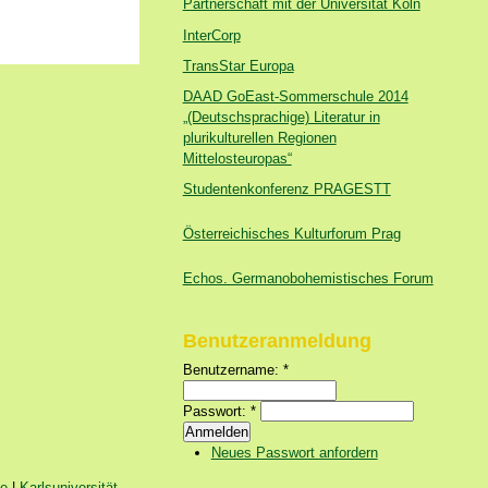
Partnerschaft mit der Universität Köln
InterCorp
TransStar Europa
DAAD GoEast-Sommerschule 2014
„(Deutschsprachige) Literatur in
plurikulturellen Regionen
Mittelosteuropas“
Studentenkonferenz PRAGESTT
Österreichisches Kulturforum Prag
Echos. Germanobohemistisches Forum
Benutzeranmeldung
Benutzername:
*
Passwort:
*
Neues Passwort anfordern
ie
|
Karlsuniversität