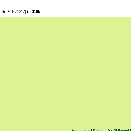
oSe 2016/2017]
in 318b
Hauptseite
|
Fakultät für Philosoph