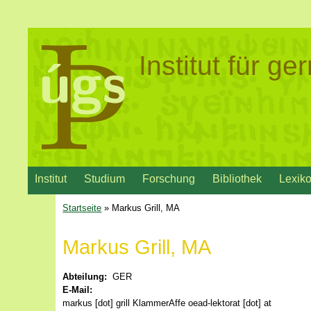
Institut für g
Institut
Studium
Forschung
Bibliothek
Lexik
Startseite
» Markus Grill, MA
Markus Grill, MA
Abteilung:
GER
E-Mail:
markus [dot] grill
KlammerAffe
oead-lektorat [dot] at