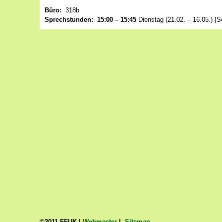
Büro:
318b
Sprechstunden:
15:00 – 15:45
Dienstag (21.02. – 16.05.)
[S
©2011 FFUK |
Webmaster
|
Sitemap