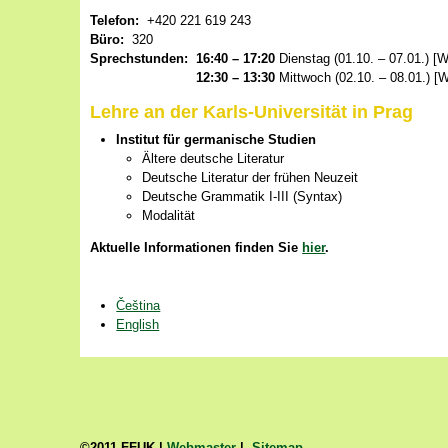
Telefon:
+420 221 619 243
Büro:
320
Sprechstunden:
16:40 – 17:20
Dienstag (01.10. – 07.01.)
[W
12:30 – 13:30
Mittwoch (02.10. – 08.01.)
[W
Lehre an der Karls-Universität in Prag
Institut für germanische Studien
Ältere deutsche Literatur
Deutsche Literatur der frühen Neuzeit
Deutsche Grammatik I-III (Syntax)
Modalität
Aktuelle Informationen finden Sie
hier
.
Čeština
English
©2011 FFUK |
Webmaster
|
Sitemap