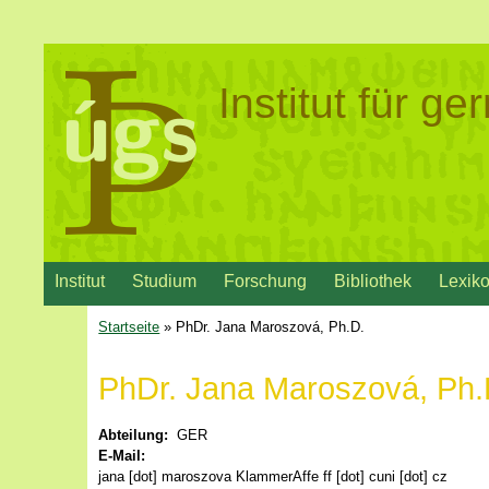
Institut für g
Institut
Studium
Forschung
Bibliothek
Lexik
Startseite
» PhDr. Jana Maroszová, Ph.D.
PhDr. Jana Maroszová, Ph.
Abteilung:
GER
E-Mail:
jana [dot] maroszova
KlammerAffe
ff [dot] cuni [dot] cz