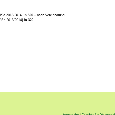
iSe 2013/2014]
in 320
– nach Vereinbarung
iSe 2013/2014]
in 320
Hauptseite
|
Fakultät für Philosoph