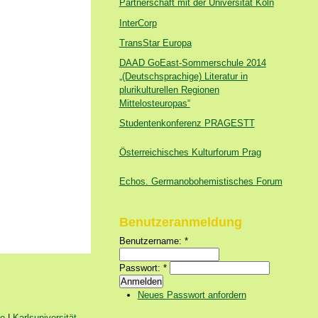
Partnerschaft mit der Universität Köln
InterCorp
TransStar Europa
DAAD GoEast-Sommerschule 2014
„(Deutschsprachige) Literatur in
plurikulturellen Regionen
Mittelosteuropas“
Studentenkonferenz PRAGESTT
Österreichisches Kulturforum Prag
Echos. Germanobohemistisches Forum
Benutzeranmeldung
Benutzername:
*
Passwort:
*
Neues Passwort anfordern
ie
|
Karlsuniversität