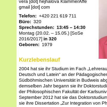
vera [dot] hejhalova
KlammerAffe
gmail [dot] com
Telefon:
+420 221 619 711
Büro:
320
Sprechstunden:
13:45 – 14:30
Montag (20.02. – 15.05.)
[SoSe
2016/2017]
in 320
Geboren:
1979
Kurzlebenslauf
2004 hat sie ihr Studium im Fach „Lehrera
Deutsch und Latein“ an der Pädagogischen
Südböhmischen Universität in Budweis ab
demselben Jahr begann sie ihr Doktorstud
der Philosophischen Fakultät der Karlsunive
September 2012 hat sie das Doktorstudiu
sie ihre Dissertation „Zur Integration von 