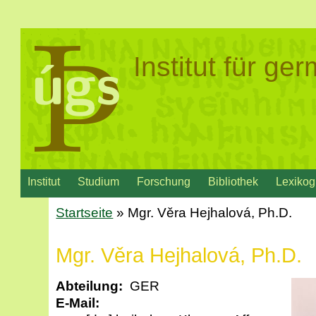
Institut für g
Institut
Studium
Forschung
Bibliothek
Lexikog
Startseite
» Mgr. Věra Hejhalová, Ph.D.
Mgr. Věra Hejhalová, Ph.D.
Abteilung:
GER
E-Mail: